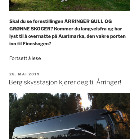
Skal du se forestillingen ÅRRINGER GULL OG
GRØNNE SKOGER? Kommer du langveisfra og har
lyst til å overnatte på Austmarka, den vakre porten
inn til Finnskogen?
«Camp
Fortsett å lese
Austmarka
26.
PUBLISERT
28. MAI 2019
til
Berg skysstasjon kjører deg til Årringer!
30.
juni
2019»