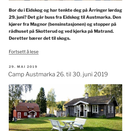
Bor du i Eidskog og har tenkte deg på Årringer lørdag
29. juni? Det går buss fra Eidskog til Austmarka. Den
kjører fra Magnor (bensinstasjonen) og stopper på
rådhuset på Skotterud og ved kjerka på Matrand.
Deretter bærer det til skogs.
«Årringer-
Fortsett å lese
buss
fra
PUBLISERT
29. MAI 2019
Eidskog
Camp Austmarka 26. til 30. juni 2019
29.
juni»