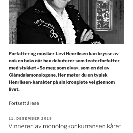
Forfatter og musiker Levi Henriksen kan krysse av
nok en boks når han debuterer som teaterforfatter
med stykket «Se meg som elva», som en del av
Glåmdalsmonologene. Her møter du en typisk
Henriksen-karakter på sin kronglete vei gjennom
livet.
«Velkommen
Fortsett å lese
til
Levi-
PUBLISERT
11. DESEMBER 2019
land»
Vinneren av monologkonkurransen kåret