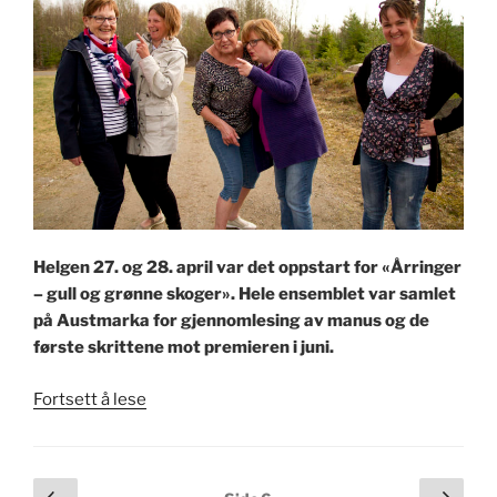
Helgen 27. og 28. april var det oppstart for «Årringer
– gull og grønne skoger». Hele ensemblet var samlet
på Austmarka for gjennomlesing av manus og de
første skrittene mot premieren i juni.
«Oppstarthelg
Fortsett å lese
for
Årringer»
Sidepaginering
Forrige
Nest