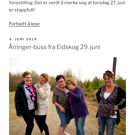
forestilling. Det er verdt å merke seg at torsdag 27. juni
er stappfull!
«Lure
Fortsett å lese
tips
for
PUBLISERT
4. JUNI 2019
deg
Årringer-buss fra Eidskog 29. juni
som
skal
på
Årringer»