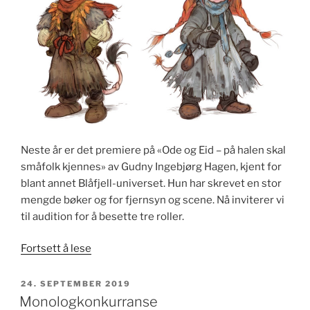
Neste år er det premiere på «Ode og Eid – på halen skal
småfolk kjennes» av Gudny Ingebjørg Hagen, kjent for
blant annet Blåfjell-universet. Hun har skrevet en stor
mengde bøker og for fjernsyn og scene. Nå inviterer vi
til audition for å besette tre roller.
«Vil
Fortsett å lese
du
spille
PUBLISERT
24. SEPTEMBER 2019
i
Monologkonkurranse