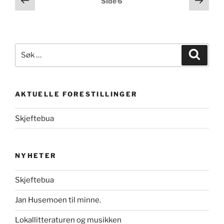
Side
6
side
side
Søk
Søk
etter:
AKTUELLE FORESTILLINGER
Skjeftebua
NYHETER
Skjeftebua
Jan Husemoen til minne.
Lokallitteraturen og musikken