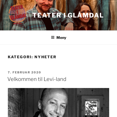
Gå
til
TEATER I GLÅMDAL
innhold
Meny
KATEGORI:
NYHETER
PUBLISERT
7. FEBRUAR 2020
Velkommen til Levi-land