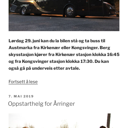
Lørdag 29. juni kan du la bilen stå og ta buss til
Austmarka fra Kirkenær eller Kongsvinger. Berg
skysstasjon kjører fra Kirkenær stasjon klokka 16:45
og fra Kongsvinger stasjon klokka 17:30. Du kan
også gå på underveis etter avtale.
«Berg
Fortsett å lese
skysstasjon
kjører
PUBLISERT
7. MAI 2019
deg
Oppstarthelg for Årringer
til
Årringer!»