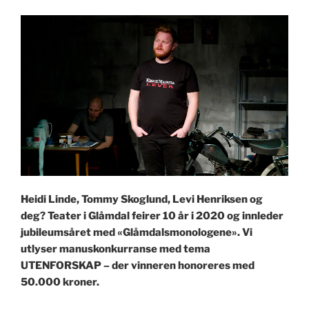
ny
familiemusikal?»
Heidi Linde, Tommy Skoglund, Levi Henriksen og
deg? Teater i Glåmdal feirer 10 år i 2020 og innleder
jubileumsåret med «Glåmdalsmonologene». Vi
utlyser manuskonkurranse med tema
UTENFORSKAP – der vinneren honoreres med
50.000 kroner.