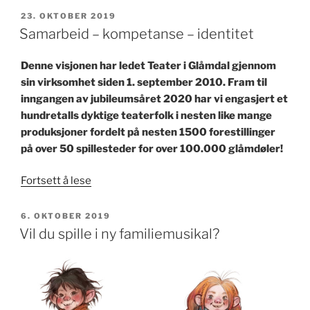
monologkonkurransen
PUBLISERT
23. OKTOBER 2019
kåret»
Samarbeid – kompetanse – identitet
Denne visjonen har ledet Teater i Glåmdal gjennom
sin virksomhet siden 1. september 2010. Fram til
inngangen av jubileumsåret 2020 har vi engasjert et
hundretalls dyktige teaterfolk i nesten like mange
produksjoner fordelt på nesten 1500 forestillinger
på over 50 spillesteder for over 100.000 glåmdøler!
«Samarbeid
Fortsett å lese
–
kompetanse
PUBLISERT
6. OKTOBER 2019
–
Vil du spille i ny familiemusikal?
identitet»