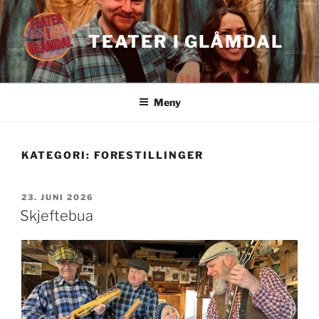
Gå
til
TEATER I GLÅMDAL
innhold
Meny
KATEGORI:
FORESTILLINGER
PUBLISERT
23. JUNI 2026
Skjeftebua