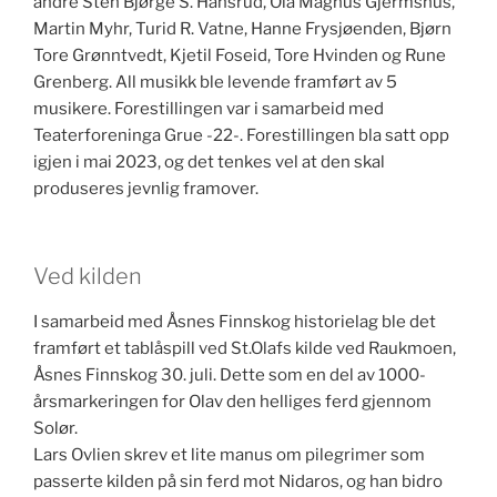
andre Sten Bjørge S. Hansrud, Ola Magnus Gjermshus,
Martin Myhr, Turid R. Vatne, Hanne Frysjøenden, Bjørn
Tore Grønntvedt, Kjetil Foseid, Tore Hvinden og Rune
Grenberg. All musikk ble levende framført av 5
musikere. Forestillingen var i samarbeid med
Teaterforeninga Grue -22-. Forestillingen bla satt opp
igjen i mai 2023, og det tenkes vel at den skal
produseres jevnlig framover.
Ved kilden
I samarbeid med Åsnes Finnskog historielag ble det
framført et tablåspill ved St.Olafs kilde ved Raukmoen,
Åsnes Finnskog 30. juli. Dette som en del av 1000-
årsmarkeringen for Olav den helliges ferd gjennom
Solør.
Lars Ovlien skrev et lite manus om pilegrimer som
passerte kilden på sin ferd mot Nidaros, og han bidro