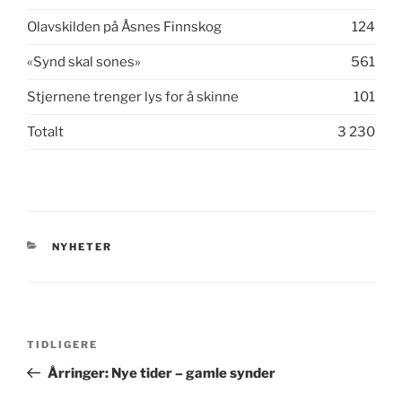
Olavskilden på Åsnes Finnskog
124
«Synd skal sones»
561
Stjernene trenger lys for å skinne
101
Totalt
3 230
KATEGORIER
NYHETER
Innleggsnavigasjon
Forrige
TIDLIGERE
innlegg
Årringer: Nye tider – gamle synder