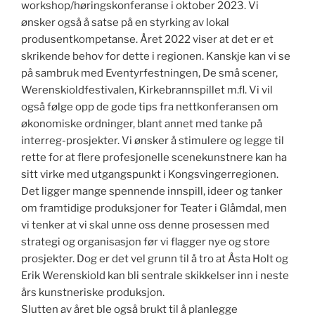
workshop/høringskonferanse i oktober 2023. Vi
ønsker også å satse på en styrking av lokal
produsentkompetanse. Året 2022 viser at det er et
skrikende behov for dette i regionen. Kanskje kan vi se
på sambruk med Eventyrfestningen, De små scener,
Werenskioldfestivalen, Kirkebrannspillet m.fl. Vi vil
også følge opp de gode tips fra nettkonferansen om
økonomiske ordninger, blant annet med tanke på
interreg-prosjekter. Vi ønsker å stimulere og legge til
rette for at flere profesjonelle scenekunstnere kan ha
sitt virke med utgangspunkt i Kongsvingerregionen.
Det ligger mange spennende innspill, ideer og tanker
om framtidige produksjoner for Teater i Glåmdal, men
vi tenker at vi skal unne oss denne prosessen med
strategi og organisasjon før vi flagger nye og store
prosjekter. Dog er det vel grunn til å tro at Åsta Holt og
Erik Werenskiold kan bli sentrale skikkelser inn i neste
års kunstneriske produksjon.
Slutten av året ble også brukt til å planlegge