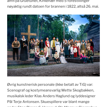
amfi på Gruetunet, Kirkenær med 5 forestillinger
nøyaktig rundt datoen for brannen i 1822, altså 26. mai.
Øvrig kunstnerisk personale (ikke betalt av TiG) var:
Scenograf og kostymeansvarlig Mette Skogbakken,
musikalsk leder Klas Anders Haglund og lyddesigner
Pål Terje Antonsen. Skuespillere var blant mange