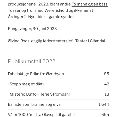
produksjonene i 2023, blant andre
To mann og en bass
,
Tusser og troll med Werenskiold og ikke minst
Årringer 2: Nye tider – gamle synder
.
Kongsvinger, 30. juni 2023
Øivind Roos, daglig leder/teatersjef i Teater i Glåmdal
Publikumstall 2022
Fabelaktige Erika fra Øvrebyen
85
«Stepp meg et dikt»
42
«Misterio Buffo», Terje Strømdahl
18
Balladen om brannen og elva
1 644
Våler 1000 år – fra Olavspil til gatebil
655