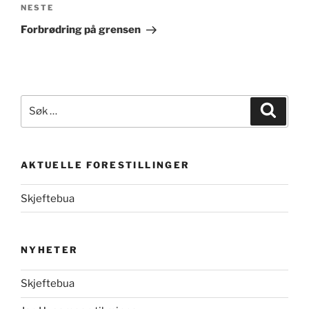
Neste
NESTE
innlegg
Forbrødring på grensen
Søk
Søk
etter:
AKTUELLE FORESTILLINGER
Skjeftebua
NYHETER
Skjeftebua