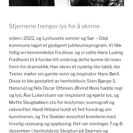
Stjernene trenger lys for å skinne
siden i 2022, og Lyshusets venner og Sør – Odal
kommune laget et gedigent jubileumsprogram. Vi fikk
tidlig en henvendelse fra disse, og vi satte Hans Ludvig
Fredheim til å forske litt omkring dette kunne bli noen
form for dramatikk. Han skrev et nydelig lite tablå, der
Tveter møter sin gamle venn og inspirator Hans Børli.
Disse to ble gestaltet av henholdsvis Sten Bjørge S.
Hansrud og Nils Oscar Ottesen, Øivind Roos hadde regi
og lyd, Åse Lukerstuen var inspisient og kjørte lys, og
Mette Skogbakken sto for kostymer, scenografi og
rekvisitter. Heidi Hitland holdt et fint foredrag om
kunstneren, og Tre Skalder avsluttet kveldene med
trivelig visesang og opplesing. Det var visninger 7.og 8.
desember i henholdsvis Skogtun på Skarnes og