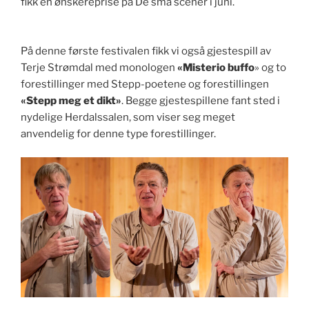
fikk en ønskereprise på De små scener i juni.
På denne første festivalen fikk vi også gjestespill av
Terje Strømdal med monologen
«Misterio buffo
» og to
forestillinger med Stepp-poetene og forestillingen
«Stepp meg et dikt»
. Begge gjestespillene fant sted i
nydelige Herdalssalen, som viser seg meget
anvendelig for denne type forestillinger.