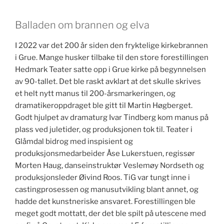
Balladen om brannen og elva
I 2022 var det 200 år siden den fryktelige kirkebrannen
i Grue. Mange husker tilbake til den store forestillingen
Hedmark Teater satte opp i Grue kirke på begynnelsen
av 90-tallet. Det ble raskt avklart at det skulle skrives
et helt nytt manus til 200-årsmarkeringen, og
dramatikeroppdraget ble gitt til Martin Høgberget.
Godt hjulpet av dramaturg Ivar Tindberg kom manus på
plass ved juletider, og produksjonen tok til. Teater i
Glåmdal bidrog med inspisient og
produksjonsmedarbeider Åse Lukerstuen, regissør
Morten Haug, danseinstruktør Veslemøy Nordseth og
produksjonsleder Øivind Roos. TiG var tungt inne i
castingprosessen og manusutvikling blant annet, og
hadde det kunstneriske ansvaret. Forestillingen ble
meget godt mottatt, der det ble spilt på utescene med