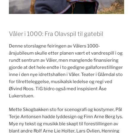
Våler i 1000: Fra Olavspil til gatebil
Denne storslagne feiringen av Vålers 1000-
årsjubileum skulle etter planen vært et vandrespill i og
rundt sentrum av Våler, men manglende finansiering
gjorde at det hele endte i to gedigne gallaforestillinger
inne i den nye idrettshallen i Våler. Teater i Glåmdal sto
for tilretteleggelse, musikalsk ledelse og regi ved
Øivind Roos. TiG bidro også med inspisient Åse
Lukerstuen.
Mette Skogbakken sto for scenografi og kostymer, Pål
Terje Antonsen hadde lyddesign og Finn Arne Berg lys.
Mye ny tekst og musikk ble skapt til forestillingen av
blant andre Rolf Arne Lie Holter, Lars Ovlien, Henning