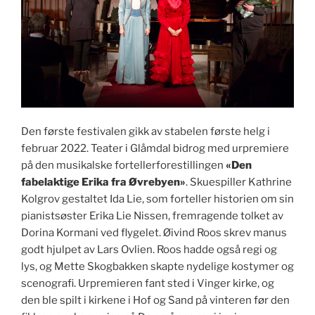
Den første festivalen gikk av stabelen første helg i
februar 2022. Teater i Glåmdal bidrog med urpremiere
på den musikalske fortellerforestillingen
«Den
fabelaktige Erika fra Øvrebyen»
. Skuespiller Kathrine
Kolgrov gestaltet Ida Lie, som forteller historien om sin
pianistsøster Erika Lie Nissen, fremragende tolket av
Dorina Kormani ved flygelet. Øivind Roos skrev manus
godt hjulpet av Lars Ovlien. Roos hadde også regi og
lys, og Mette Skogbakken skapte nydelige kostymer og
scenografi. Urpremieren fant sted i Vinger kirke, og
den ble spilt i kirkene i Hof og Sand på vinteren før den