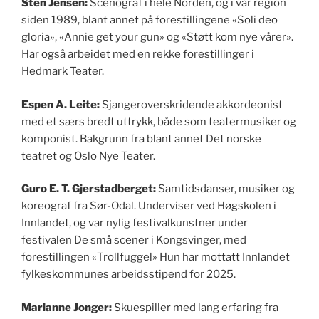
Sten Jensen:
Scenograf i hele Norden, og i vår region
siden 1989, blant annet på forestillingene «Soli deo
gloria», «Annie get your gun» og «Støtt kom nye vårer».
Har også arbeidet med en rekke forestillinger i
Hedmark Teater.
Espen A. Leite:
Sjangeroverskridende akkordeonist
med et særs bredt uttrykk, både som teatermusiker og
komponist. Bakgrunn fra blant annet Det norske
teatret og Oslo Nye Teater.
Guro E. T. Gjerstadberget:
Samtidsdanser, musiker og
koreograf fra Sør-Odal. Underviser ved Høgskolen i
Innlandet, og var nylig festivalkunstner under
festivalen De små scener i Kongsvinger, med
forestillingen «Trollfuggel» Hun har mottatt Innlandet
fylkeskommunes arbeidsstipend for 2025.
Marianne Jonger:
Skuespiller med lang erfaring fra