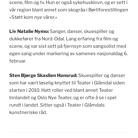
scene, film og tv. Hun er også sykehusklovn, og er sett i
vår region blant annet som skogråa i Børliforestillingen
«Støtt kom nye vårer.»
Liv Natalie Nymo:
Sanger, danser, skuespiller og
dukkefører fra Nord-Odal. Lang erfaring fra film og
scene, og var sist sett på fjernsyn som sangsolist med
egen sang under markering av samenes nasjonaldag 6.
februar.
Sten Bjørge Skaslien Hansrud:
Skuespiller og danser
som har vært løselig knyttet til Teater i Glåmdal siden
starten i 2010. Hatt roller ved blant annet Teater
Innlandet og Oslo Nye Teater, og er ofte å se i spel
rundt i landet. Sitter også i Teater i Glåmdals
kunstneriske råd.