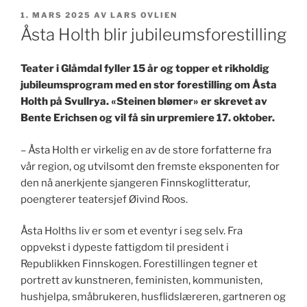
PUBLISERT
1. MARS 2025
AV
LARS OVLIEN
Åsta Holth blir jubileumsforestilling
Teater i Glåmdal fyller 15 år og topper et rikholdig
jubileumsprogram med en stor forestilling om Åsta
Holth på Svullrya. «Steinen blømer» er skrevet av
Bente Erichsen og vil få sin urpremiere 17. oktober.
– Åsta Holth er virkelig en av de store forfatterne fra
vår region, og utvilsomt den fremste eksponenten for
den nå anerkjente sjangeren Finnskoglitteratur,
poengterer teatersjef Øivind Roos.
Åsta Holths liv er som et eventyr i seg selv. Fra
oppvekst i dypeste fattigdom til president i
Republikken Finnskogen. Forestillingen tegner et
portrett av kunstneren, feministen, kommunisten,
hushjelpa, småbrukeren, husflidslæreren, gartneren og