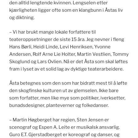
den alltid lengtende kvinnen. Lengselen etter
kjærligheten ligger ofte som en klangbunn i Åstas liv
og diktning.
– Vi har brukt mange lokale forfattere til
teateroppsetninger de siste 15 åra. Jeg nevner i fleng
Hans Børli, Heidi Linde, Levi Henriksen, Yvonne
Andersen, Rolf Arne Lie Holter, Martin Vestlien, Tommy
Skoglund og Lars Ovlien. Nå er det Åsta som skal løftes
fram i lyset av et solid lag av dyktige teaterarbeidere.
Åsta betegnes som den som har bidratt mest til å løfte
den skogfinske kulturen ut av glemselen. Ikke bare
som forfatter, men like mye som politiker, iverksetter,
bunadsdesigner, planteverner og folkedanser.
– Martin Høgberget har regien, Sten Jensen er
scenograf og Espen A. Leite er musikalsk ansvarlig.
Guro E.T. Gjerstadberget er koreograf og danser, og