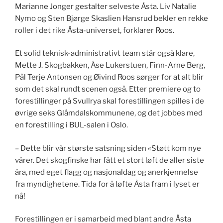
Marianne Jonger gestalter selveste Åsta. Liv Natalie
Nymo og Sten Bjørge Skaslien Hansrud bekler en rekke
roller i det rike Åsta-universet, forklarer Roos.
Et solid teknisk-administrativt team står også klare,
Mette J. Skogbakken, Åse Lukerstuen, Finn-Arne Berg,
Pål Terje Antonsen og Øivind Roos sørger for at alt blir
som det skal rundt scenen også. Etter premiere og to
forestillinger på Svullrya skal forestillingen spilles i de
øvrige seks Glåmdalskommunene, og det jobbes med
en forestilling i BUL-salen i Oslo.
– Dette blir vår største satsning siden «Støtt kom nye
vårer. Det skogfinske har fått et stort løft de aller siste
åra, med eget flagg og nasjonaldag og anerkjennelse
fra myndighetene. Tida for å løfte Åsta fram i lyset er
nå!
Forestillingen er i samarbeid med blant andre Åsta