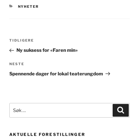
KATEGORIER
NYHETER
Innleggsnavigasjon
Forrige
TIDLIGERE
innlegg
Ny suksess for «Faren min»
Neste
NESTE
innlegg
Spennende dager for lokal teaterungdom
Søk
Søk
etter:
AKTUELLE FORESTILLINGER