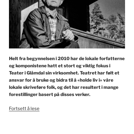
Helt fra begynnelsen i 2010 har de lokale forfatterne
og komponistene hatt et stort og viktig fokus i
Teater i Glåmdal sin virksomhet. Teatret har følt et
ansvar for å bruke og bidra til å «holde liv i» våre
lokale skriveføre folk, og det har resultert i mange
forestillinger basert på disses verker.
«Lokallitteraturen
Fortsett å lese
og
musikken»
PUBLISERT
25. MARS 2026
Årsrapport for 2025