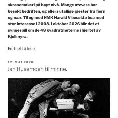
skrønemakeri på høyt nivå. Mange utøvere har
besøkt bedriften, og ellers utallige gjester fra fjern
og nær. Til og med HMK Harald V besøkte bua med
stor interesse i 2008. I oktober 2026 blir det et
syngespill om de 48 kvadratmeterne i hjertet av
Kjellmyra.
«Skjeftebua»
Fortsett å lese
PUBLISERT
12. MAI 2026
Jan Husemoen til minne.