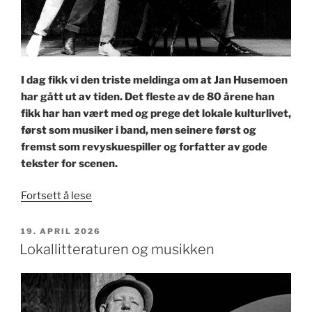
I dag fikk vi den triste meldinga om at Jan Husemoen
har gått ut av tiden. Det fleste av de 80 årene han
fikk har han vært med og prege det lokale kulturlivet,
først som musiker i band, men seinere først og
fremst som revyskuespiller og forfatter av gode
tekster for scenen.
«Jan
Fortsett å lese
Husemoen
til
PUBLISERT
19. APRIL 2026
minne.»
Lokallitteraturen og musikken