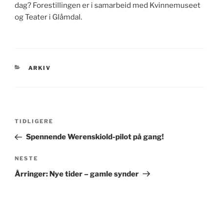
dag? Forestillingen er i samarbeid med Kvinnemuseet
og Teater i Glåmdal.
KATEGORIER
ARKIV
Innleggsnavigasjon
Forrige
TIDLIGERE
innlegg
Spennende Werenskiold-pilot på gang!
Neste
NESTE
innlegg
Årringer: Nye tider – gamle synder