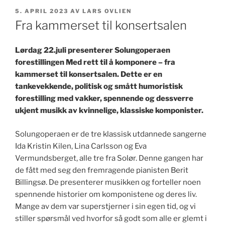
PUBLISERT
5. APRIL 2023
AV
LARS OVLIEN
Fra kammerset til konsertsalen
Lørdag 22.juli presenterer Solungoperaen
forestillingen Med rett til å komponere – fra
kammerset til konsertsalen. Dette er en
tankevekkende, politisk og smått humoristisk
forestilling med vakker, spennende og dessverre
ukjent musikk av kvinnelige, klassiske komponister.
Solungoperaen er de tre klassisk utdannede sangerne
Ida Kristin Kilen, Lina Carlsson og Eva
Vermundsberget, alle tre fra Solør. Denne gangen har
de fått med seg den fremragende pianisten Berit
Billingsø. De presenterer musikken og forteller noen
spennende historier om komponistene og deres liv.
Mange av dem var superstjerner i sin egen tid, og vi
stiller spørsmål ved hvorfor så godt som alle er glemt i