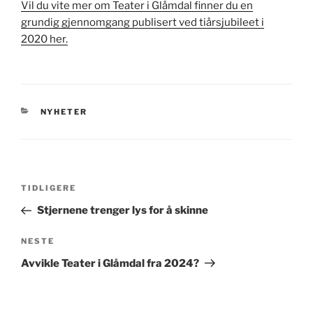
Vil du vite mer om Teater i Glåmdal finner du en
grundig gjennomgang publisert ved tiårsjubileet i
2020 her.
KATEGORIER
NYHETER
Innleggsnavigasjon
Forrige
TIDLIGERE
innlegg
Stjernene trenger lys for å skinne
Neste
NESTE
innlegg
Avvikle Teater i Glåmdal fra 2024?