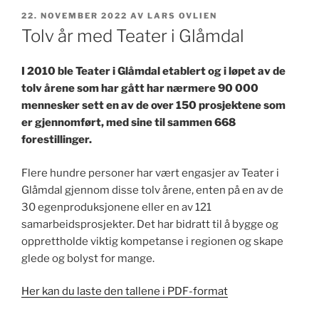
PUBLISERT
22. NOVEMBER 2022
AV
LARS OVLIEN
Tolv år med Teater i Glåmdal
I 2010 ble Teater i Glåmdal etablert og i løpet av de
tolv årene som har gått har nærmere 90
000
mennesker sett en av de over 150 prosjektene som
er gjennomført, med sine til sammen 668
forestillinger.
Flere hundre personer har vært engasjer av Teater i
Glåmdal gjennom disse tolv årene, enten på en av de
30 egenproduksjonene eller en av 121
samarbeidsprosjekter. Det har bidratt til å bygge og
opprettholde viktig kompetanse i regionen og skape
glede og bolyst for mange.
Her kan du laste den tallene i PDF-format