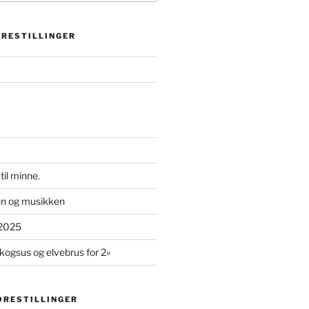
ORESTILLINGER
il minne.
ren og musikken
 2025
kogsus og elvebrus for 2»
ORESTILLINGER