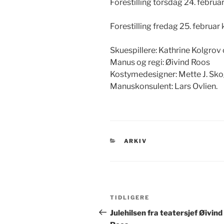
Forestilling torsdag 24. februar
Forestilling fredag 25. februar 
Skuespillere: Kathrine Kolgro
Manus og regi: Øivind Roos
Kostymedesigner: Mette J. Sk
Manuskonsulent: Lars Ovlien.
KATEGORIER
ARKIV
Innleggsnavigasjon
Forrige
TIDLIGERE
innlegg
Julehilsen fra teatersjef Øivind