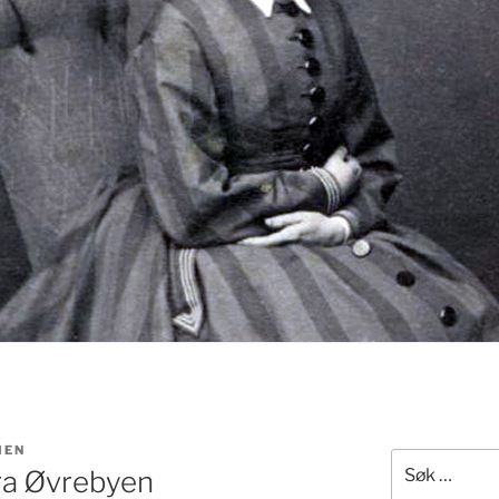
IEN
Søk
fra Øvrebyen
etter: