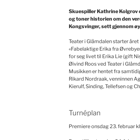
Skuespiller Kathrine Kolgrov o
og toner historien om den ver
Kongsvinger, sett gjennom øyn
Teater i Glåmdalen starter året
«Fabelaktige Erika fra Øvrebye
for seg livet til Erika Lie (gift
Øivind Roos ved Teater i Glåmd
Musikken er hentet fra samtid
Rikard Nordraak, venninnen Ag
Kierulf, Sinding, Tellefsen og C
Turnéplan
Premiere onsdag 23. februar kl 