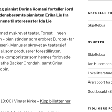
g pianist Dorina Komani forteller i ord
AKTUELLE F
densberømte pianisten Erika Lie fra
ene til storesøster Ida Lie
.
Skjeftebua
 med nyskrevet teater. Forestillingen
n – pianistinden som erobret Europa» tar
NYHETER
 Nissen). Manus er skrevet av teatersjef
al, som produserer forestillingen.
Skjeftebua
ige komponister som hennes forlovede
athe Backer Grøndahl, samt Grieg,
Jan Husemoen t
hopin.
Lokallitteratu
Årsrapport for
Godt besøkt «S
19:00 i Vinger kirke –
Kjøp billetter her
TIDLIGERE F