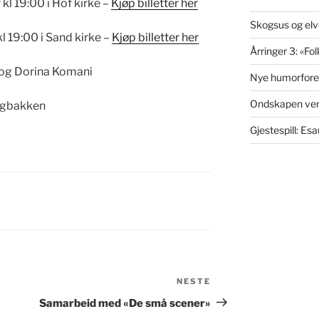
 kl 19:00 i Hof kirke –
Kjøp billetter her
Skogsus og elv
kl 19:00 i Sand kirke –
Kjøp billetter her
Årringer 3: «Fol
v og Dorina Komani
Nye humorfores
Ondskapen ven
ogbakken
Gjestespill: Es
NESTE
Neste
innlegg
Samarbeid med «De små scener»