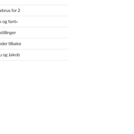
ebrus for 2
k og fant»
tillinger
der tilbake
au og Jakob