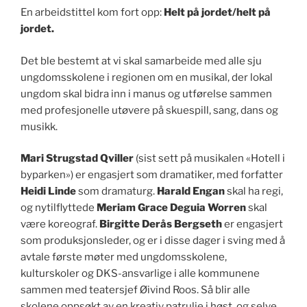
En arbeidstittel kom fort opp:
Helt på jordet/helt på
jordet.
Det ble bestemt at vi skal samarbeide med alle sju
ungdomsskolene i regionen om en musikal, der lokal
ungdom skal bidra inn i manus og utførelse sammen
med profesjonelle utøvere på skuespill, sang, dans og
musikk.
Mari Strugstad Qviller
(sist sett på musikalen «Hotell i
byparken») er engasjert som dramatiker, med forfatter
Heidi Linde
som dramaturg.
Harald Engan
skal ha regi,
og nytilflyttede
Meriam Grace Deguia Worren
skal
være koreograf.
Birgitte Derås Bergseth
er engasjert
som produksjonsleder, og er i disse dager i sving med å
avtale første møter med ungdomsskolene,
kulturskoler og DKS-ansvarlige i alle kommunene
sammen med teatersjef Øivind Roos. Så blir alle
skolene oppsøkt av en kreativ patrulje i høst, og selve