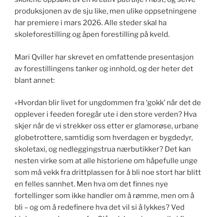
produksjonen av de sju like, men ulike oppsetningene
har premiere i mars 2026. Alle steder skal ha
skoleforestilling og åpen forestilling på kveld.
Mari Qviller har skrevet en omfattende presentasjon
av forestillingens tanker og innhold, og der heter det
blant annet:
«Hvordan blir livet for ungdommen fra ‘gokk’ når det de
opplever i feeden foregår ute i den store verden? Hva
skjer når de vi strekker oss etter er glamorøse, urbane
globetrottere, samtidig som hverdagen er bygdedyr,
skoletaxi, og nedleggingstrua nærbutikker? Det kan
nesten virke som at alle historiene om håpefulle unge
som må vekk fra drittplassen for å bli noe stort har blitt
en felles sannhet. Men hva om det finnes nye
fortellinger som ikke handler om å rømme, men om å
bli – og om å redefinere hva det vil si å lykkes? Ved