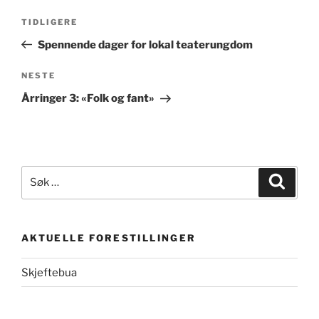
Innleggsnavigasjon
Forrige
TIDLIGERE
innlegg
Spennende dager for lokal teaterungdom
Neste
NESTE
innlegg
Årringer 3: «Folk og fant»
Søk
Søk
etter:
AKTUELLE FORESTILLINGER
Skjeftebua