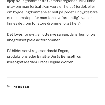
hjelp av ungdommer fra Glåmdalsregionen vil vi finne
ut av om man fortsatt kan være en helt på jordet, eller
om bygdeungdommene er helt på jordet. Er bygda bare
et mellomstopp før man kan leve ‘ordentlig’ liv, eller
finnes det rom for store drømmer også her?»
Det loves for øvrige flotte nye sanger, dans, humor og
ubegrenset pleie av fordommer.
På bildet ser vi regissør Harald Engan,
produksjonsleder Birgitte Derås Bergseth og
koreograf Meriam Grace Deguia Worren.
KATEGORIER
NYHETER